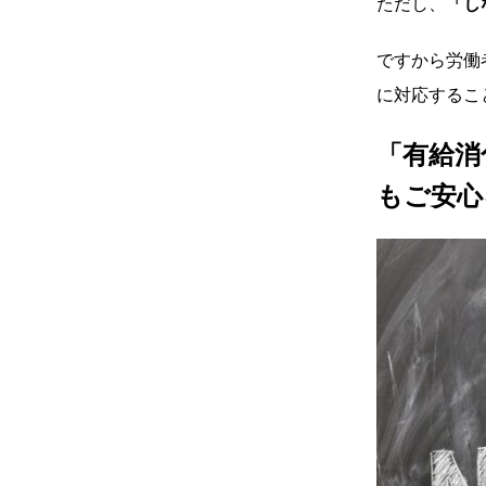
ただし、
「し
ですから労働
に対応するこ
「有給消
もご安心