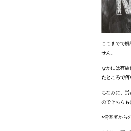
ここまでで解
せん。
なかには有給
たところで何
ちなみに、労
のでそちらも
>
労基署から