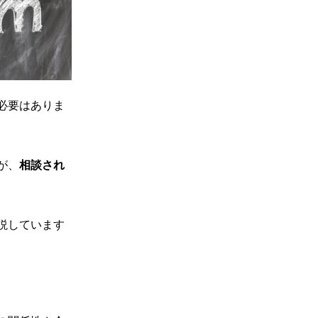
必要はありま
が、
相談され
説しています