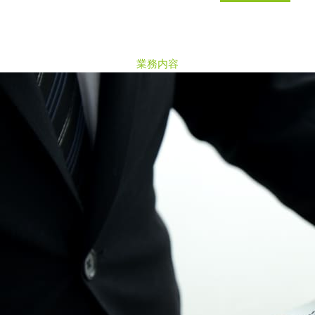
B
U
S
I
N
E
S
S
業務内容
C
O
N
T
E
N
T
S