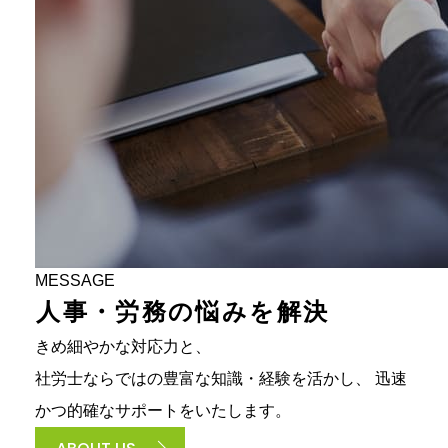
MESSAGE
人
事
・
労
務
の
悩
み
を
解
決
きめ細やかな対応力と、
社労士ならではの豊富な知識・経験を活かし、
迅速
かつ的確なサポートをいたします。