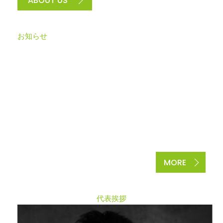
ABOUT US
お知らせ
N
E
W
S
MORE
代表挨拶
M
E
S
S
A
G
E