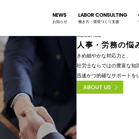
台から
会社を強く
NEWS
LABOR CONSULTING
お知らせ
働き方・環境づくり支援
MESSAGE
人
事
・
労
務
の
悩
きめ細やかな対応力と、
社労士ならではの豊富な知
迅速かつ的確なサポートを
ABOUT US