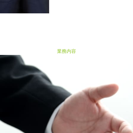
B
U
S
I
N
E
S
S
業務内容
C
O
N
T
E
N
T
S