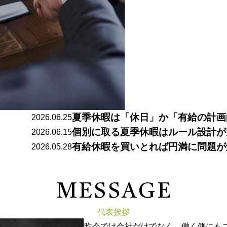
夏季休暇は「休日」か「有給の計画
2026.06.25
個別に取る夏季休暇はルール設計が
2026.06.15
有給休暇を買いとれば円満に問題が
2026.05.28
M
E
S
S
A
G
E
代表挨拶
昨今では会社だけでなく、働く側にも