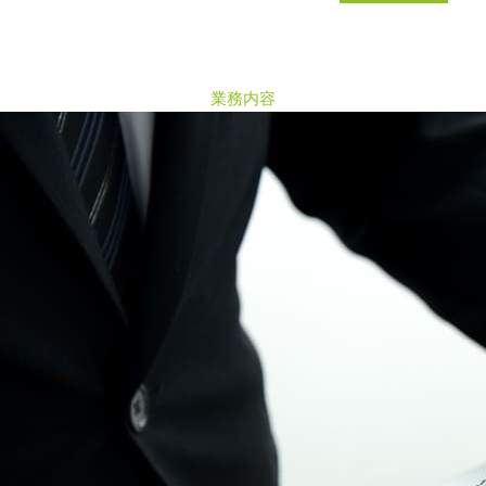
B
U
S
I
N
E
S
S
業務内容
C
O
N
T
E
N
T
S