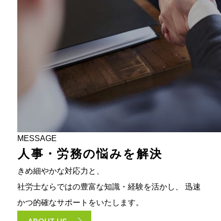
MESSAGE
人
事
・
労
務
の
悩
み
を
解
決
きめ細やかな対応力と、
社労士ならではの豊富な知識・経験を活かし、
迅速
かつ的確なサポートをいたします。