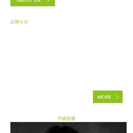
ABOUT US
お知らせ
N
E
W
S
MORE
代表挨拶
M
E
S
S
A
G
E