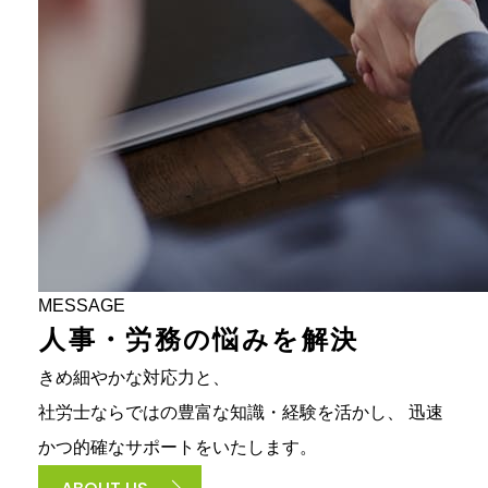
MESSAGE
人
事
・
労
務
の
悩
み
を
解
決
きめ細やかな対応力と、
社労士ならではの豊富な知識・経験を活かし、
迅速
かつ的確なサポートをいたします。