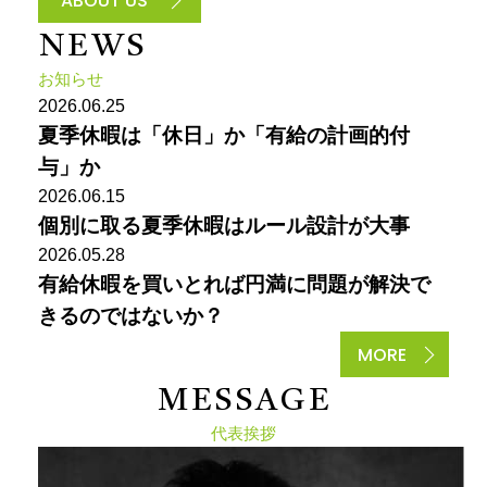
ABOUT US
N
E
W
S
お知らせ
2026.06.25
夏季休暇は「休日」か「有給の計画的付
与」か
2026.06.15
個別に取る夏季休暇はルール設計が大事
2026.05.28
有給休暇を買いとれば円満に問題が解決で
きるのではないか？
MORE
M
E
S
S
A
G
E
代表挨拶