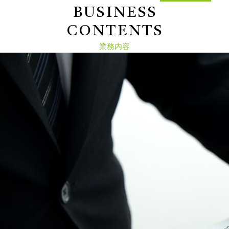
B
U
S
I
N
E
S
S
C
O
N
T
E
N
T
S
業務内容